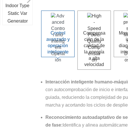
Control
Compensa
Moni
avanzado y
ción de la
i
operación
calidad de
diag
inteligente
la energía
int
a alta
velocidad
Interacción inteligente humano-máqui
con autocomprobación de inicio e interf
guiada, reduciendo la complejidad de p
marcha y acortando los ciclos de despli
Reconocimiento autoadaptativo de s
de fase:
Identifica y alinea automáticame