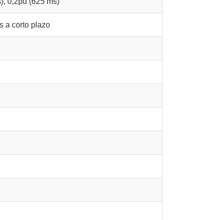
), 0,2pu (625 ms)
s a corto plazo