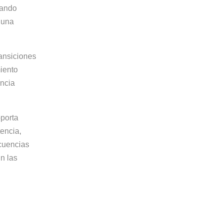
tando
 una
ansiciones
iento
encia
porta
tencia,
cuencias
n las