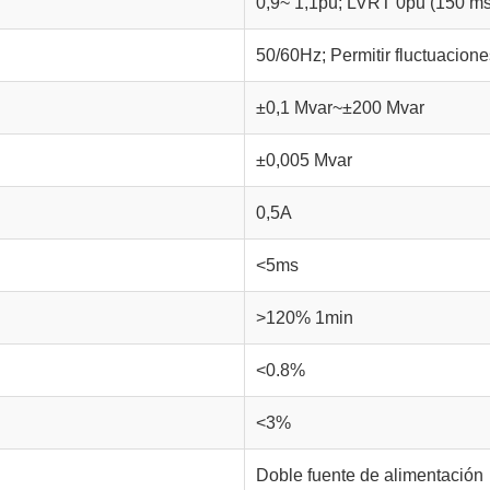
0,9~ 1,1pu; LVRT 0pu (150 ms
50/60Hz; Permitir fluctuacione
±0,1 Mvar~±200 Mvar
±0,005 Mvar
0,5A
<5ms
>120% 1min
<0.8%
<3%
Doble fuente de alimentación