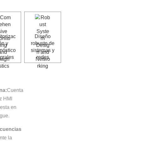
torizac
Diseño
ón y
robusto de
nóstico
sistemas y
egrales
redes
na:
Cuenta
az HMI
uesta en
egue.
ecuencias
nte la