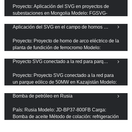
Midong, Urumqi, y abarca una
SVG exterior de 10kV para el proyecto Substation
Proyecto: Aplicación del SVG en proyectos de
subestaciones en Mongolia Modelo: FGSVG-
C5.0/10-O-W Carga: bus 10kV Método de
refrigeración: Refrigeración líquida El sistema SVG
Aplicación del SVG en el campo de hornos de arco eléctrico
Leer más
puede compensar rápida y con precisión
capacitivo e inducti
Aplicación del SVG en el campo de hornos de arco eléctrico
Proyecto: Proyecto de horno de arco eléctrico de la
planta de fundición de ferrocromo Modelo:
FGSVG-C12.0/35-O Carga: Horno de arco
eléctrico El horno de arco eléctrico es un
Proyecto SVG conectado a la red para parque eólico en Kazajistán
Leer más
dispositivo que tiene un impacto significativo en la
calidad energética del
Proyecto SVG conectado a la red para parque eólico en Kazajistán
Proyecto: Proyecto SVG conectado a la red para
un parque eólico de 50MW en Kazajistán Modelo:
FGSVG-C26.0/35-O-W Carga: Parque eólico
Método de refrigeración: Refrigeración líquida Una
Bomba de petróleo en Rusia
Leer más
vez que el proyecto esté conectado a la red, se
espera que proporcione 2
Bomba de petróleo en Rusia
País: Rusia Modelo: JD-BP37-800FB Carga:
Bomba de aceite Método de colación: refrigeración
por aire